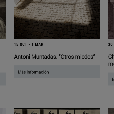
15 OCT - 1 MAR
30
Antoni Muntadas. “Otros miedos”
Ch
mo
Más información
M