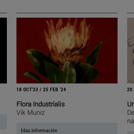
18 OCT'23 / 25 FEB '24
20
Flora Industrialis
Un
Vik Muniz
De
na
Más información