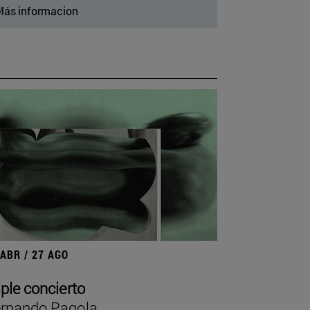
ás informacion
 ABR / 27 AGO
iple concierto
rnando Pagola