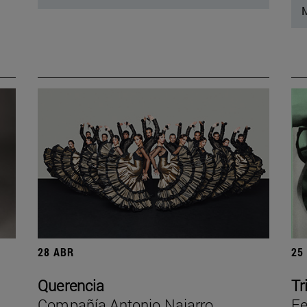
M
28 ABR
25
Querencia
Tr
Compañía Antonio Najarro
Fe