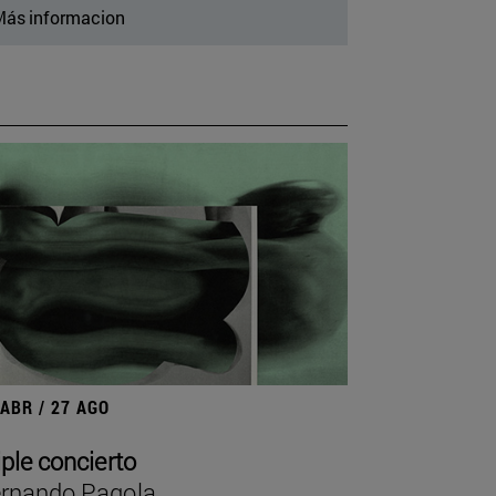
ás informacion
 ABR / 27 AGO
iple concierto
rnando Pagola