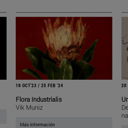
18 OCT'23 / 25 FEB '24
20
Flora Industrialis
Un
Vik Muniz
De
na
Más información