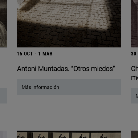
15 OCT - 1 MAR
30
Antoni Muntadas. “Otros miedos”
Ch
mo
Más información
M