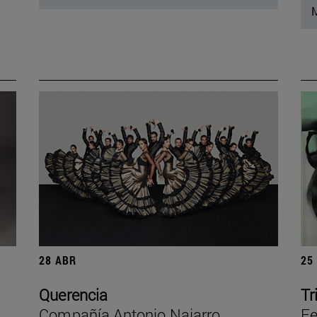
M
28 ABR
25
Querencia
Tr
Compañía Antonio Najarro
Fe