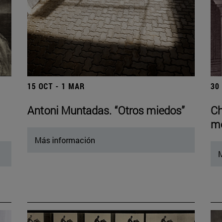
15 OCT - 1 MAR
30
Antoni Muntadas. “Otros miedos”
Ch
mo
Más información
M