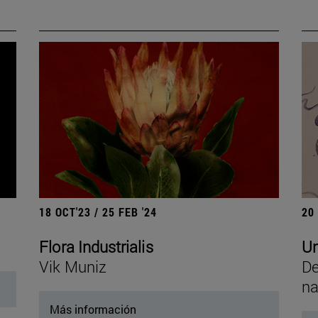
18 OCT'23 / 25 FEB '24
20
Flora Industrialis
Un
Vik Muniz
De
na
Más información