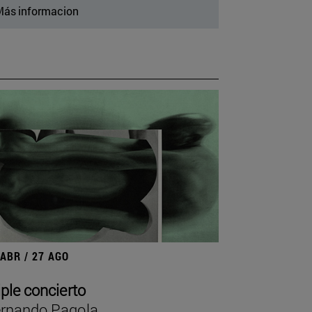
ás informacion
 ABR / 27 AGO
iple concierto
rnando Pagola