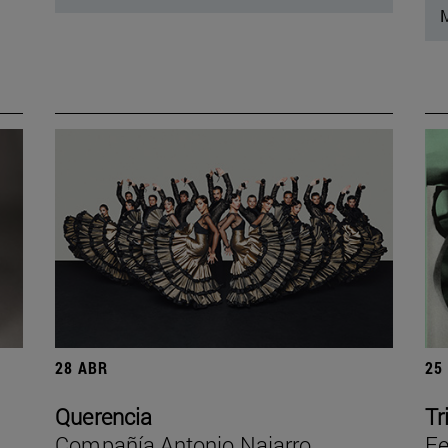
M
28 ABR
25
Querencia
Tr
Compañía Antonio Najarro
Fe