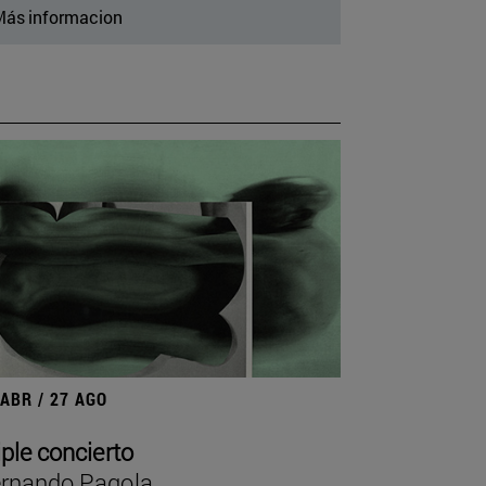
ás informacion
 ABR / 27 AGO
iple concierto
rnando Pagola