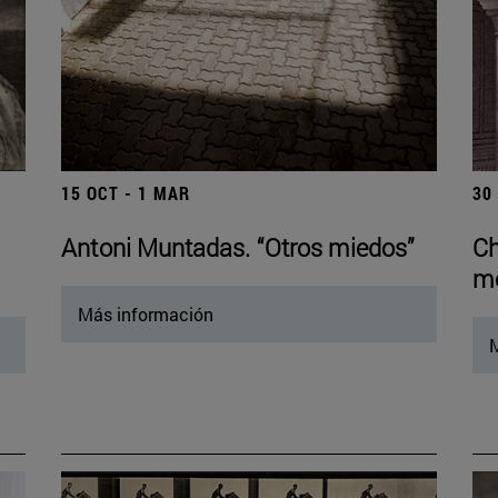
15 OCT - 1 MAR
30
Antoni Muntadas. “Otros miedos”
Ch
mo
Más información
M