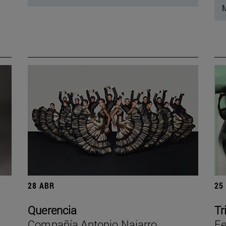
M
28 ABR
25
Querencia
Tr
Compañía Antonio Najarro
Fe