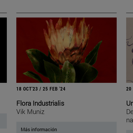
18 OCT'23 / 25 FEB '24
20
Flora Industrialis
Un
Vik Muniz
De
na
Más información