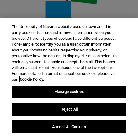
The University of Navarra website uses our own and third-
party cookies to store and retrieve information when you
22 SEP
browse. Different types of cookies have different purposes.
For example, to identify you as a user, obtain information
FUNCIÓN Y FICCIÓN. Varios artistas
about your browsing habits respecting your privacy, or
personalize how the content is displayed. You can select the
cookies you want to enable or accept them all. This banner
Más información
will remain active until you choose one of the two options.
For more detailed information about our cookies, please visit
our
Cookie Policy.
Manage cookies
Reject All
Accept All Cookies