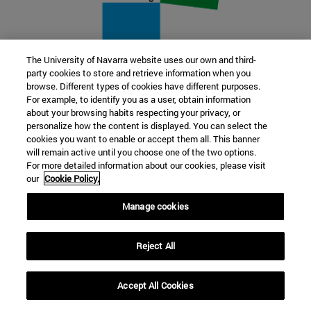
The University of Navarra website uses our own and third-
party cookies to store and retrieve information when you
22 SEP
browse. Different types of cookies have different purposes.
For example, to identify you as a user, obtain information
FUNCIÓN Y FICCIÓN. Varios artistas
about your browsing habits respecting your privacy, or
personalize how the content is displayed. You can select the
cookies you want to enable or accept them all. This banner
Más información
will remain active until you choose one of the two options.
For more detailed information about our cookies, please visit
our
Cookie Policy.
Manage cookies
Reject All
Accept All Cookies