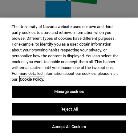
The University of Navarra website uses our own and third-
party cookies to store and retrieve information when you
22 SEP
browse. Different types of cookies have different purposes.
For example, to identify you as a user, obtain information
FUNCIÓN Y FICCIÓN. Varios artistas
about your browsing habits respecting your privacy, or
personalize how the content is displayed. You can select the
cookies you want to enable or accept them all. This banner
Más información
will remain active until you choose one of the two options.
For more detailed information about our cookies, please visit
our
Cookie Policy.
Manage cookies
Reject All
Accept All Cookies