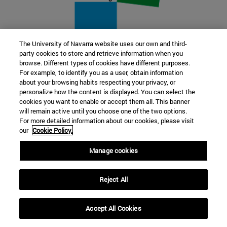
The University of Navarra website uses our own and third-
party cookies to store and retrieve information when you
22 SEP
browse. Different types of cookies have different purposes.
For example, to identify you as a user, obtain information
FUNCIÓN Y FICCIÓN. Varios artistas
about your browsing habits respecting your privacy, or
personalize how the content is displayed. You can select the
cookies you want to enable or accept them all. This banner
Más información
will remain active until you choose one of the two options.
For more detailed information about our cookies, please visit
our
Cookie Policy.
Manage cookies
Reject All
Accept All Cookies