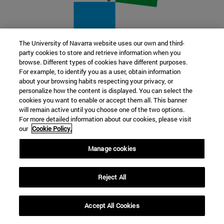
The University of Navarra website uses our own and third-
party cookies to store and retrieve information when you
22 SEP
browse. Different types of cookies have different purposes.
For example, to identify you as a user, obtain information
FUNCIÓN Y FICCIÓN. Varios artistas
about your browsing habits respecting your privacy, or
personalize how the content is displayed. You can select the
cookies you want to enable or accept them all. This banner
Más información
will remain active until you choose one of the two options.
For more detailed information about our cookies, please visit
our
Cookie Policy.
Manage cookies
Reject All
Accept All Cookies