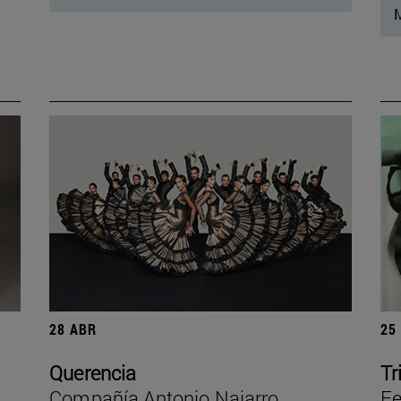
M
28 ABR
25
Querencia
Tr
Compañía Antonio Najarro
Fe