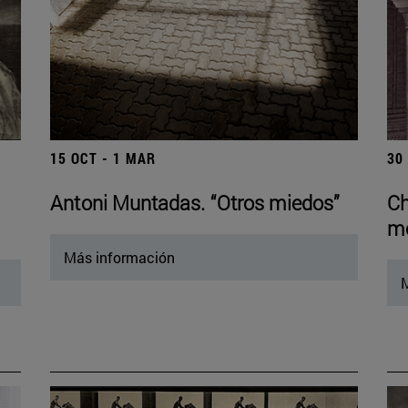
15 OCT - 1 MAR
30
Antoni Muntadas. “Otros miedos”
Ch
mo
Más información
M