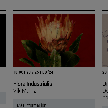
18 OCT'23 / 25 FEB '24
20
Flora Industrialis
Un
Vik Muniz
De
na
Más información