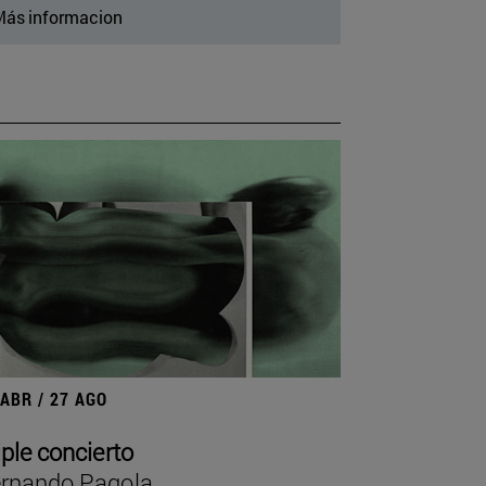
ás informacion
 ABR / 27 AGO
iple concierto
rnando Pagola