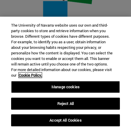
The University of Navarra website uses our own and third-
party cookies to store and retrieve information when you
22 SEP
browse. Different types of cookies have different purposes.
For example, to identify you as a user, obtain information
FUNCIÓN Y FICCIÓN. Varios artistas
about your browsing habits respecting your privacy, or
personalize how the content is displayed. You can select the
cookies you want to enable or accept them all. This banner
Más información
will remain active until you choose one of the two options.
For more detailed information about our cookies, please visit
our
Cookie Policy.
Manage cookies
Reject All
Accept All Cookies