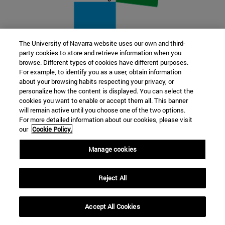
The University of Navarra website uses our own and third-
party cookies to store and retrieve information when you
22 SEP
browse. Different types of cookies have different purposes.
For example, to identify you as a user, obtain information
FUNCIÓN Y FICCIÓN. Varios artistas
about your browsing habits respecting your privacy, or
personalize how the content is displayed. You can select the
cookies you want to enable or accept them all. This banner
Más información
will remain active until you choose one of the two options.
For more detailed information about our cookies, please visit
our
Cookie Policy.
Manage cookies
Reject All
Accept All Cookies