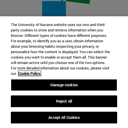
The University of Navarra website uses our own and third-
party cookies to store and retrieve information when you
22 SEP
browse. Different types of cookies have different purposes.
For example, to identify you as a user, obtain information
FUNCIÓN Y FICCIÓN. Varios artistas
about your browsing habits respecting your privacy, or
personalize how the content is displayed. You can select the
cookies you want to enable or accept them all. This banner
Más información
will remain active until you choose one of the two options.
For more detailed information about our cookies, please visit
our
Cookie Policy.
Manage cookies
Reject All
Accept All Cookies