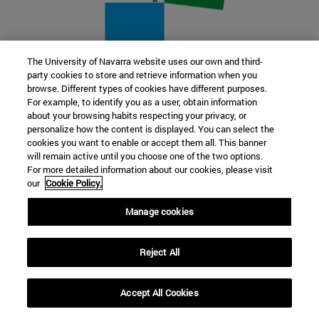
The University of Navarra website uses our own and third-
party cookies to store and retrieve information when you
22 SEP
browse. Different types of cookies have different purposes.
For example, to identify you as a user, obtain information
FUNCIÓN Y FICCIÓN. Varios artistas
about your browsing habits respecting your privacy, or
personalize how the content is displayed. You can select the
cookies you want to enable or accept them all. This banner
Más información
will remain active until you choose one of the two options.
For more detailed information about our cookies, please visit
our
Cookie Policy.
Manage cookies
Reject All
Accept All Cookies