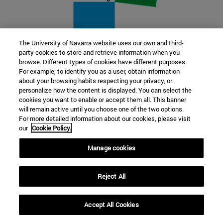
The University of Navarra website uses our own and third-
party cookies to store and retrieve information when you
22 SEP
browse. Different types of cookies have different purposes.
For example, to identify you as a user, obtain information
FUNCIÓN Y FICCIÓN. Varios artistas
about your browsing habits respecting your privacy, or
personalize how the content is displayed. You can select the
cookies you want to enable or accept them all. This banner
Más información
will remain active until you choose one of the two options.
For more detailed information about our cookies, please visit
our
Cookie Policy.
Manage cookies
Reject All
Accept All Cookies