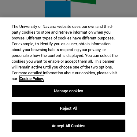
The University of Navarra website uses our own and third-
party cookies to store and retrieve information when you
22 SEP
browse. Different types of cookies have different purposes.
For example, to identify you as a user, obtain information
FUNCIÓN Y FICCIÓN. Varios artistas
about your browsing habits respecting your privacy, or
personalize how the content is displayed. You can select the
cookies you want to enable or accept them all. This banner
Más información
will remain active until you choose one of the two options.
For more detailed information about our cookies, please visit
our
Cookie Policy.
Manage cookies
Reject All
Accept All Cookies