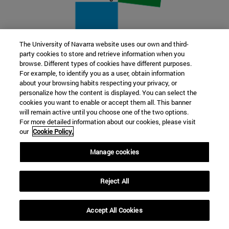
The University of Navarra website uses our own and third-
party cookies to store and retrieve information when you
22 SEP
browse. Different types of cookies have different purposes.
For example, to identify you as a user, obtain information
FUNCIÓN Y FICCIÓN. Varios artistas
about your browsing habits respecting your privacy, or
personalize how the content is displayed. You can select the
cookies you want to enable or accept them all. This banner
Más información
will remain active until you choose one of the two options.
For more detailed information about our cookies, please visit
our
Cookie Policy.
Manage cookies
Reject All
Accept All Cookies