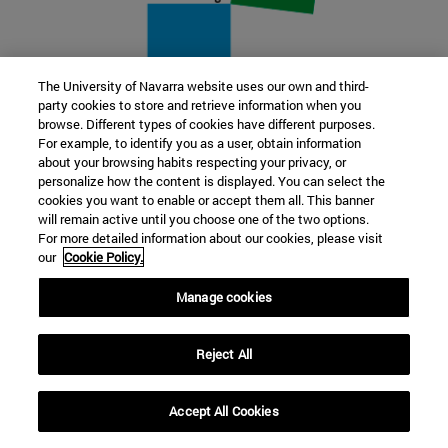
The University of Navarra website uses our own and third-
party cookies to store and retrieve information when you
22 SEP
browse. Different types of cookies have different purposes.
For example, to identify you as a user, obtain information
FUNCIÓN Y FICCIÓN. Varios artistas
about your browsing habits respecting your privacy, or
personalize how the content is displayed. You can select the
cookies you want to enable or accept them all. This banner
Más información
will remain active until you choose one of the two options.
For more detailed information about our cookies, please visit
our
Cookie Policy.
Manage cookies
Reject All
Accept All Cookies