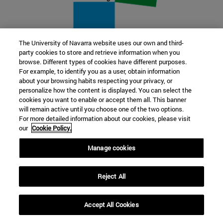
The University of Navarra website uses our own and third-
party cookies to store and retrieve information when you
22 SEP
browse. Different types of cookies have different purposes.
For example, to identify you as a user, obtain information
FUNCIÓN Y FICCIÓN. Varios artistas
about your browsing habits respecting your privacy, or
personalize how the content is displayed. You can select the
cookies you want to enable or accept them all. This banner
Más información
will remain active until you choose one of the two options.
For more detailed information about our cookies, please visit
our
Cookie Policy.
Manage cookies
Reject All
Accept All Cookies