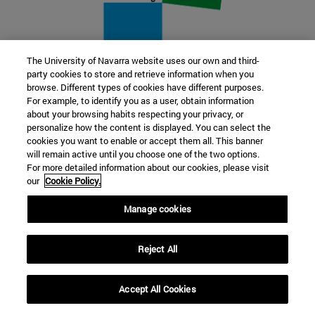
The University of Navarra website uses our own and third-
party cookies to store and retrieve information when you
22 SEP
browse. Different types of cookies have different purposes.
For example, to identify you as a user, obtain information
FUNCIÓN Y FICCIÓN. Varios artistas
about your browsing habits respecting your privacy, or
personalize how the content is displayed. You can select the
cookies you want to enable or accept them all. This banner
Más información
will remain active until you choose one of the two options.
For more detailed information about our cookies, please visit
our
Cookie Policy.
Manage cookies
Reject All
Accept All Cookies