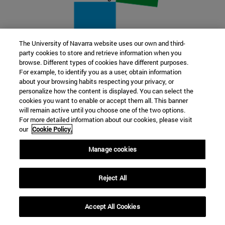
The University of Navarra website uses our own and third-
party cookies to store and retrieve information when you
22 SEP
browse. Different types of cookies have different purposes.
For example, to identify you as a user, obtain information
FUNCIÓN Y FICCIÓN. Varios artistas
about your browsing habits respecting your privacy, or
personalize how the content is displayed. You can select the
cookies you want to enable or accept them all. This banner
Más información
will remain active until you choose one of the two options.
For more detailed information about our cookies, please visit
our
Cookie Policy.
Manage cookies
Reject All
Accept All Cookies