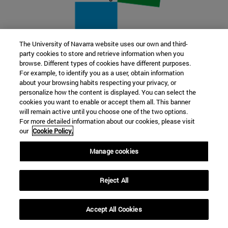
The University of Navarra website uses our own and third-
party cookies to store and retrieve information when you
22 SEP
browse. Different types of cookies have different purposes.
For example, to identify you as a user, obtain information
FUNCIÓN Y FICCIÓN. Varios artistas
about your browsing habits respecting your privacy, or
personalize how the content is displayed. You can select the
cookies you want to enable or accept them all. This banner
Más información
will remain active until you choose one of the two options.
For more detailed information about our cookies, please visit
our
Cookie Policy.
Manage cookies
Reject All
Accept All Cookies