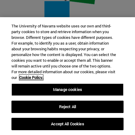
The University of Navarra website uses our own and third-
party cookies to store and retrieve information when you
22 SEP
browse. Different types of cookies have different purposes.
For example, to identify you as a user, obtain information
FUNCIÓN Y FICCIÓN. Varios artistas
about your browsing habits respecting your privacy, or
personalize how the content is displayed. You can select the
cookies you want to enable or accept them all. This banner
Más información
will remain active until you choose one of the two options.
For more detailed information about our cookies, please visit
our
Cookie Policy.
Manage cookies
Reject All
Accept All Cookies