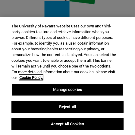
The University of Navarra website uses our own and third-
party cookies to store and retrieve information when you
22 SEP
browse. Different types of cookies have different purposes.
For example, to identify you as a user, obtain information
FUNCIÓN Y FICCIÓN. Varios artistas
about your browsing habits respecting your privacy, or
personalize how the content is displayed. You can select the
cookies you want to enable or accept them all. This banner
Más información
will remain active until you choose one of the two options.
For more detailed information about our cookies, please visit
our
Cookie Policy.
Manage cookies
Reject All
Accept All Cookies