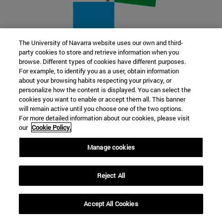
The University of Navarra website uses our own and third-
party cookies to store and retrieve information when you
22 SEP
browse. Different types of cookies have different purposes.
For example, to identify you as a user, obtain information
FUNCIÓN Y FICCIÓN. Varios artistas
about your browsing habits respecting your privacy, or
personalize how the content is displayed. You can select the
cookies you want to enable or accept them all. This banner
Más información
will remain active until you choose one of the two options.
For more detailed information about our cookies, please visit
our
Cookie Policy.
Manage cookies
Reject All
Accept All Cookies