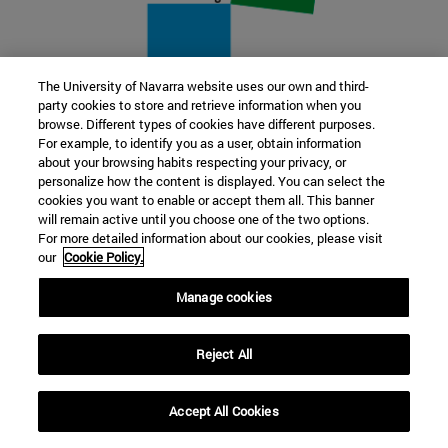
The University of Navarra website uses our own and third-
party cookies to store and retrieve information when you
22 SEP
browse. Different types of cookies have different purposes.
For example, to identify you as a user, obtain information
FUNCIÓN Y FICCIÓN. Varios artistas
about your browsing habits respecting your privacy, or
personalize how the content is displayed. You can select the
cookies you want to enable or accept them all. This banner
Más información
will remain active until you choose one of the two options.
For more detailed information about our cookies, please visit
our
Cookie Policy.
Manage cookies
Reject All
Accept All Cookies