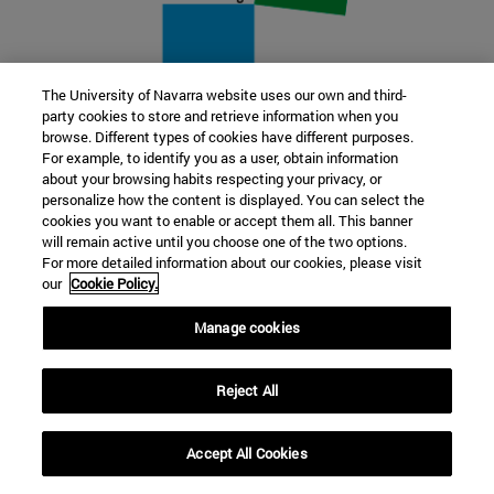
The University of Navarra website uses our own and third-
party cookies to store and retrieve information when you
22 SEP
browse. Different types of cookies have different purposes.
For example, to identify you as a user, obtain information
FUNCIÓN Y FICCIÓN. Varios artistas
about your browsing habits respecting your privacy, or
personalize how the content is displayed. You can select the
cookies you want to enable or accept them all. This banner
Más información
will remain active until you choose one of the two options.
For more detailed information about our cookies, please visit
our
Cookie Policy.
Manage cookies
Reject All
Accept All Cookies