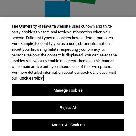
The University of Navarra website uses our own and third-
party cookies to store and retrieve information when you
22 SEP
browse. Different types of cookies have different purposes.
For example, to identify you as a user, obtain information
FUNCIÓN Y FICCIÓN. Varios artistas
about your browsing habits respecting your privacy, or
personalize how the content is displayed. You can select the
cookies you want to enable or accept them all. This banner
Más información
will remain active until you choose one of the two options.
For more detailed information about our cookies, please visit
our
Cookie Policy.
Manage cookies
Reject All
Accept All Cookies