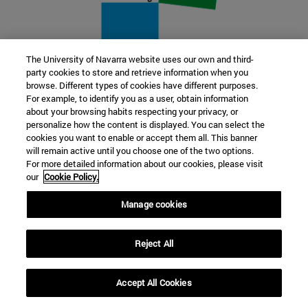
The University of Navarra website uses our own and third-
party cookies to store and retrieve information when you
22 SEP
browse. Different types of cookies have different purposes.
For example, to identify you as a user, obtain information
FUNCIÓN Y FICCIÓN. Varios artistas
about your browsing habits respecting your privacy, or
personalize how the content is displayed. You can select the
cookies you want to enable or accept them all. This banner
Más información
will remain active until you choose one of the two options.
For more detailed information about our cookies, please visit
our
Cookie Policy.
Manage cookies
Reject All
Accept All Cookies