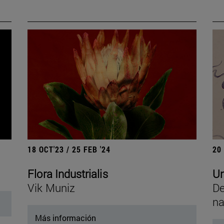
18 OCT'23 / 25 FEB '24
20
Flora Industrialis
Un
Vik Muniz
De
na
Más información