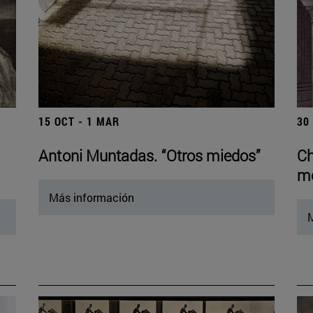
15 OCT - 1 MAR
30
Antoni Muntadas. “Otros miedos”
Ch
mo
Más información
M