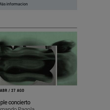
ás informacion
 ABR / 27 AGO
iple concierto
rnando Pagola