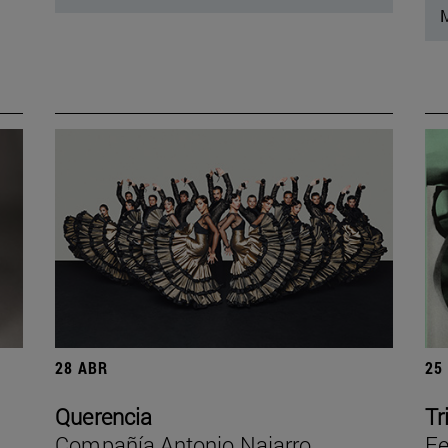
M
28 ABR
25
Querencia
Tr
Compañía Antonio Najarro
Fe