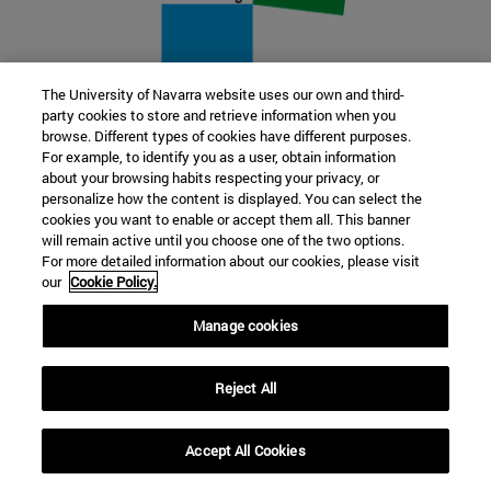
The University of Navarra website uses our own and third-
party cookies to store and retrieve information when you
22 SEP
browse. Different types of cookies have different purposes.
For example, to identify you as a user, obtain information
FUNCIÓN Y FICCIÓN. Varios artistas
about your browsing habits respecting your privacy, or
personalize how the content is displayed. You can select the
cookies you want to enable or accept them all. This banner
Más información
will remain active until you choose one of the two options.
For more detailed information about our cookies, please visit
our
Cookie Policy.
Manage cookies
Reject All
Accept All Cookies