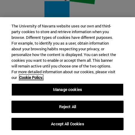
The University of Navarra website uses our own and third-
party cookies to store and retrieve information when you
22 SEP
browse. Different types of cookies have different purposes.
For example, to identify you as a user, obtain information
FUNCIÓN Y FICCIÓN. Varios artistas
about your browsing habits respecting your privacy, or
personalize how the content is displayed. You can select the
cookies you want to enable or accept them all. This banner
Más información
will remain active until you choose one of the two options.
For more detailed information about our cookies, please visit
our
Cookie Policy.
Manage cookies
Reject All
Accept All Cookies