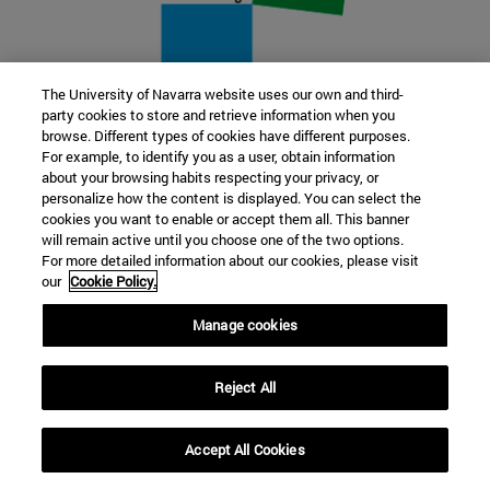
The University of Navarra website uses our own and third-
party cookies to store and retrieve information when you
22 SEP
browse. Different types of cookies have different purposes.
For example, to identify you as a user, obtain information
FUNCIÓN Y FICCIÓN. Varios artistas
about your browsing habits respecting your privacy, or
personalize how the content is displayed. You can select the
cookies you want to enable or accept them all. This banner
Más información
will remain active until you choose one of the two options.
For more detailed information about our cookies, please visit
our
Cookie Policy.
Manage cookies
Reject All
Accept All Cookies