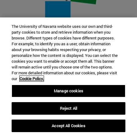
The University of Navarra website uses our own and third-
party cookies to store and retrieve information when you
22 SEP
browse. Different types of cookies have different purposes.
For example, to identify you as a user, obtain information
FUNCIÓN Y FICCIÓN. Varios artistas
about your browsing habits respecting your privacy, or
personalize how the content is displayed. You can select the
cookies you want to enable or accept them all. This banner
Más información
will remain active until you choose one of the two options.
For more detailed information about our cookies, please visit
our
Cookie Policy.
Manage cookies
Reject All
Accept All Cookies