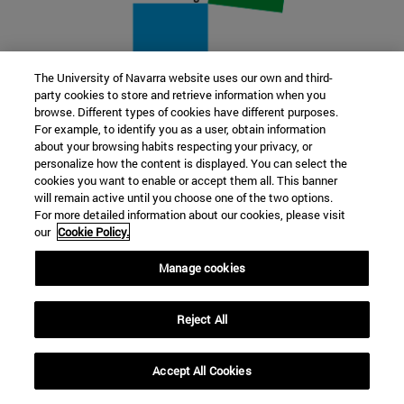
The University of Navarra website uses our own and third-
party cookies to store and retrieve information when you
22 SEP
browse. Different types of cookies have different purposes.
For example, to identify you as a user, obtain information
FUNCIÓN Y FICCIÓN. Varios artistas
about your browsing habits respecting your privacy, or
personalize how the content is displayed. You can select the
cookies you want to enable or accept them all. This banner
Más información
will remain active until you choose one of the two options.
For more detailed information about our cookies, please visit
our
Cookie Policy.
Manage cookies
Reject All
Accept All Cookies