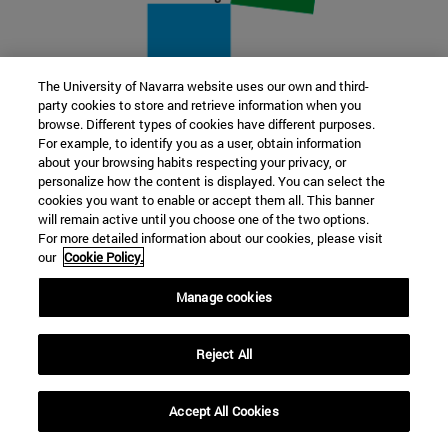
The University of Navarra website uses our own and third-
party cookies to store and retrieve information when you
22 SEP
browse. Different types of cookies have different purposes.
For example, to identify you as a user, obtain information
FUNCIÓN Y FICCIÓN. Varios artistas
about your browsing habits respecting your privacy, or
personalize how the content is displayed. You can select the
cookies you want to enable or accept them all. This banner
Más información
will remain active until you choose one of the two options.
For more detailed information about our cookies, please visit
our
Cookie Policy.
Manage cookies
Reject All
Accept All Cookies