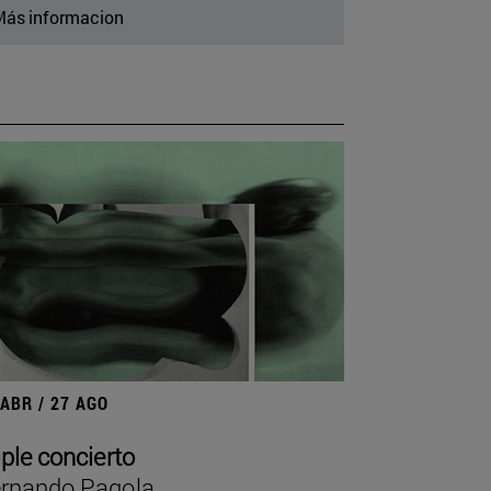
ás informacion
 ABR / 27 AGO
iple concierto
rnando Pagola