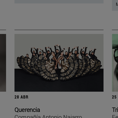
M
28 ABR
25
Querencia
Tr
Compañía Antonio Najarro
Fe