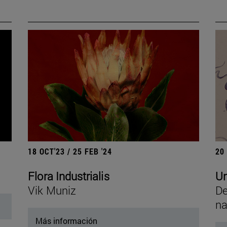
18 OCT'23 / 25 FEB '24
20
Flora Industrialis
Un
Vik Muniz
De
na
Más información