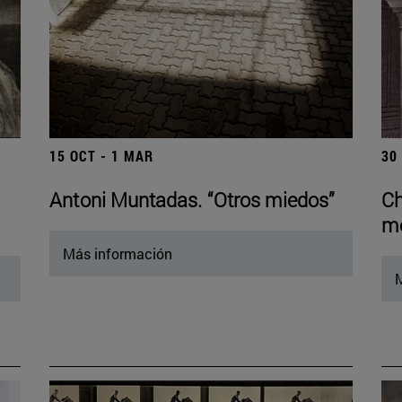
15 OCT - 1 MAR
30
Antoni Muntadas. “Otros miedos”
Ch
mo
Más información
M