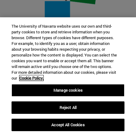
The University of Navarra website uses our own and third-
party cookies to store and retrieve information when you
22 SEP
browse. Different types of cookies have different purposes.
For example, to identify you as a user, obtain information
FUNCIÓN Y FICCIÓN. Varios artistas
about your browsing habits respecting your privacy, or
personalize how the content is displayed. You can select the
cookies you want to enable or accept them all. This banner
Más información
will remain active until you choose one of the two options.
For more detailed information about our cookies, please visit
our
Cookie Policy.
Manage cookies
Reject All
Accept All Cookies