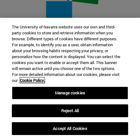
The University of Navarra website uses our own and third-
party cookies to store and retrieve information when you
22 SEP
browse. Different types of cookies have different purposes.
For example, to identify you as a user, obtain information
FUNCIÓN Y FICCIÓN. Varios artistas
about your browsing habits respecting your privacy, or
personalize how the content is displayed. You can select the
cookies you want to enable or accept them all. This banner
Más información
will remain active until you choose one of the two options.
For more detailed information about our cookies, please visit
our
Cookie Policy.
Manage cookies
Reject All
Accept All Cookies