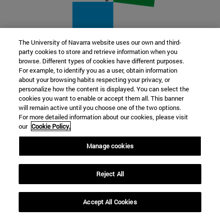
The University of Navarra website uses our own and third-
party cookies to store and retrieve information when you
22 SEP
browse. Different types of cookies have different purposes.
For example, to identify you as a user, obtain information
FUNCIÓN Y FICCIÓN. Varios artistas
about your browsing habits respecting your privacy, or
personalize how the content is displayed. You can select the
cookies you want to enable or accept them all. This banner
Más información
will remain active until you choose one of the two options.
For more detailed information about our cookies, please visit
our
Cookie Policy.
Manage cookies
Reject All
Accept All Cookies