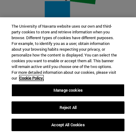
The University of Navarra website uses our own and third-
party cookies to store and retrieve information when you
22 SEP
browse. Different types of cookies have different purposes.
For example, to identify you as a user, obtain information
FUNCIÓN Y FICCIÓN. Varios artistas
about your browsing habits respecting your privacy, or
personalize how the content is displayed. You can select the
cookies you want to enable or accept them all. This banner
Más información
will remain active until you choose one of the two options.
For more detailed information about our cookies, please visit
our
Cookie Policy.
Manage cookies
Reject All
Accept All Cookies