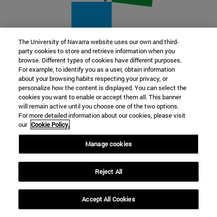
The University of Navarra website uses our own and third-
party cookies to store and retrieve information when you
22 SEP
browse. Different types of cookies have different purposes.
For example, to identify you as a user, obtain information
FUNCIÓN Y FICCIÓN. Varios artistas
about your browsing habits respecting your privacy, or
personalize how the content is displayed. You can select the
cookies you want to enable or accept them all. This banner
Más información
will remain active until you choose one of the two options.
For more detailed information about our cookies, please visit
our
Cookie Policy.
Manage cookies
Reject All
Accept All Cookies