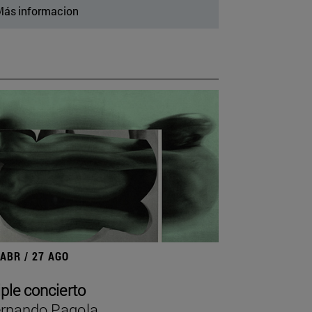
ás informacion
 ABR / 27 AGO
iple concierto
rnando Pagola