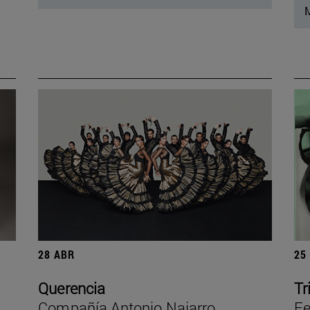
M
28 ABR
25
Querencia
Tr
Compañía Antonio Najarro
Fe