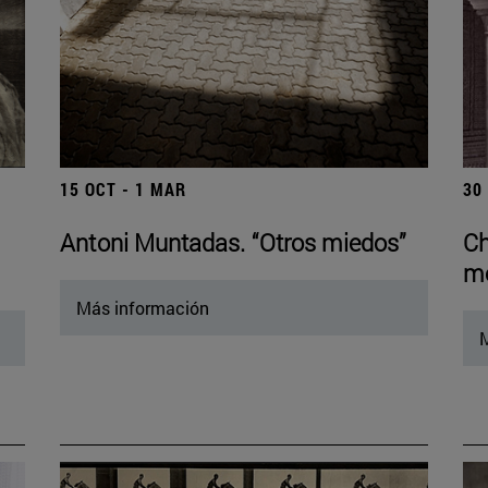
15 OCT - 1 MAR
30
Antoni Muntadas. “Otros miedos”
Ch
mo
Más información
M