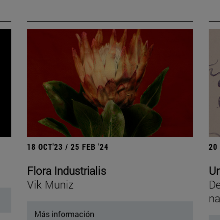
18 OCT'23 / 25 FEB '24
20
Flora Industrialis
Un
Vik Muniz
De
na
Más información