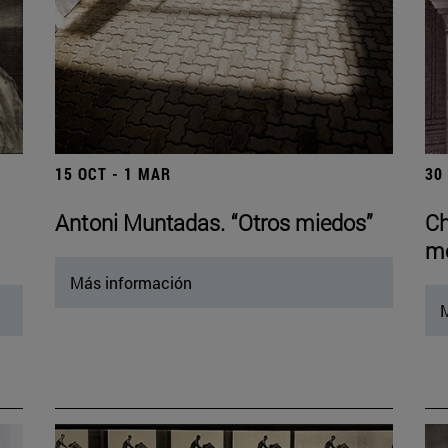
15 OCT - 1 MAR
30
Antoni Muntadas. “Otros miedos”
Ch
mo
Más información
M