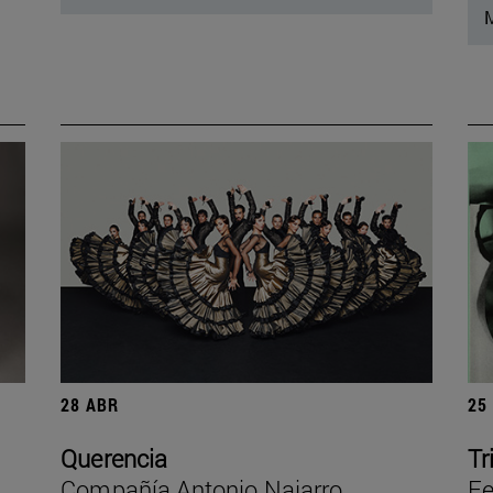
M
28 ABR
25
Querencia
Tr
Compañía Antonio Najarro
Fe