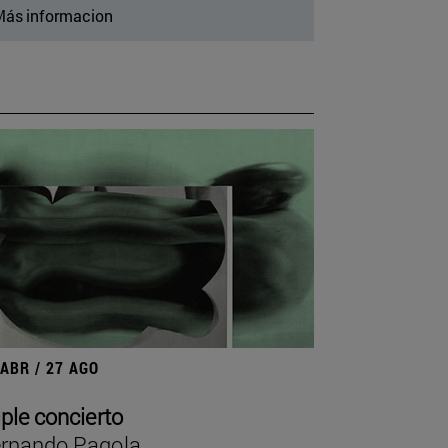
ás informacion
 ABR / 27 AGO
iple concierto
rnando Pagola