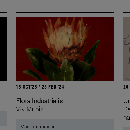
18 OCT'23 / 25 FEB '24
20
Flora Industrialis
Un
Vik Muniz
De
na
Más información