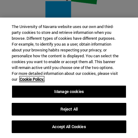
The University of Navarra website uses our own and third-
party cookies to store and retrieve information when you
22 SEP
browse. Different types of cookies have different purposes.
For example, to identify you as a user, obtain information
FUNCIÓN Y FICCIÓN. Varios artistas
about your browsing habits respecting your privacy, or
personalize how the content is displayed. You can select the
cookies you want to enable or accept them all. This banner
Más información
will remain active until you choose one of the two options.
For more detailed information about our cookies, please visit
our
Cookie Policy.
Manage cookies
Reject All
Accept All Cookies