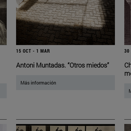
15 OCT - 1 MAR
30
Antoni Muntadas. “Otros miedos”
Ch
mo
Más información
M