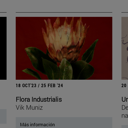
18 OCT'23 / 25 FEB '24
20
Flora Industrialis
Un
Vik Muniz
De
na
Más información