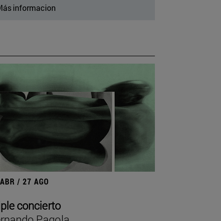
ás informacion
 ABR / 27 AGO
iple concierto
rnando Pagola