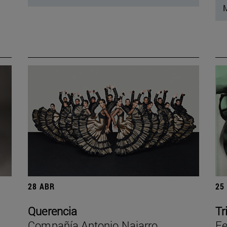
M
28 ABR
25
Querencia
Tr
Compañía Antonio Najarro
Fe