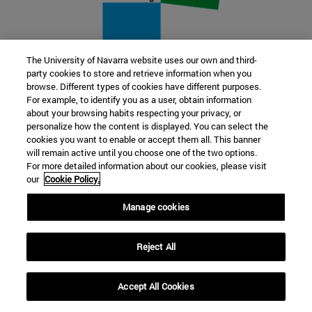
The University of Navarra website uses our own and third-
party cookies to store and retrieve information when you
22 SEP
browse. Different types of cookies have different purposes.
For example, to identify you as a user, obtain information
FUNCIÓN Y FICCIÓN. Varios artistas
about your browsing habits respecting your privacy, or
personalize how the content is displayed. You can select the
cookies you want to enable or accept them all. This banner
Más información
will remain active until you choose one of the two options.
For more detailed information about our cookies, please visit
our
Cookie Policy.
Manage cookies
Reject All
Accept All Cookies