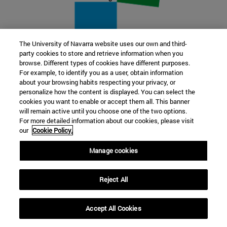
The University of Navarra website uses our own and third-
party cookies to store and retrieve information when you
22 SEP
browse. Different types of cookies have different purposes.
For example, to identify you as a user, obtain information
FUNCIÓN Y FICCIÓN. Varios artistas
about your browsing habits respecting your privacy, or
personalize how the content is displayed. You can select the
cookies you want to enable or accept them all. This banner
Más información
will remain active until you choose one of the two options.
For more detailed information about our cookies, please visit
our
Cookie Policy.
Manage cookies
Reject All
Accept All Cookies