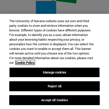
The University of Navarra website uses our own and third-
party cookies to store and retrieve information when you
22 SEP
browse. Different types of cookies have different purposes.
For example, to identify you as a user, obtain information
FUNCIÓN Y FICCIÓN. Varios artistas
about your browsing habits respecting your privacy, or
personalize how the content is displayed. You can select the
cookies you want to enable or accept them all. This banner
Más información
will remain active until you choose one of the two options.
For more detailed information about our cookies, please visit
our
Cookie Policy.
Manage cookies
Reject All
Accept All Cookies