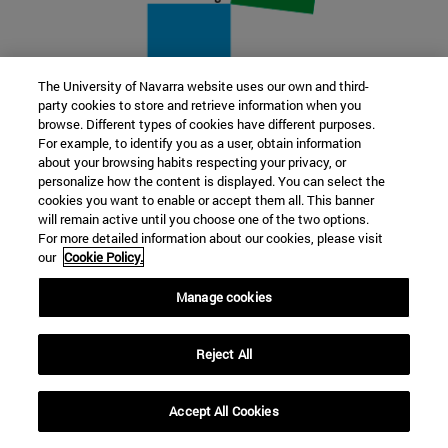
The University of Navarra website uses our own and third-
party cookies to store and retrieve information when you
22 SEP
browse. Different types of cookies have different purposes.
For example, to identify you as a user, obtain information
FUNCIÓN Y FICCIÓN. Varios artistas
about your browsing habits respecting your privacy, or
personalize how the content is displayed. You can select the
cookies you want to enable or accept them all. This banner
Más información
will remain active until you choose one of the two options.
For more detailed information about our cookies, please visit
our
Cookie Policy.
Manage cookies
Reject All
Accept All Cookies